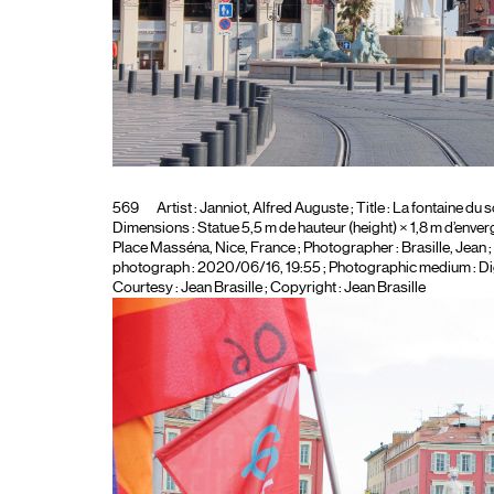
569
Artist :
Janniot, Alfred Auguste
; Title :
La fontaine du so
Dimensions : Statue 5,5 m de hauteur (height) × 1,8 m d’enverg
Place Masséna, Nice, France
; Photographer :
Brasille, Jean
;
photograph : 2020/06/16, 19:55 ; Photographic medium :
Di
Courtesy : Jean Brasille ; Copyright : Jean Brasille