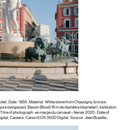
leil
; Date : 1956 ; Material :
White stone from Chauvigny, bronze
;
ure (wingspan). Bassin (Bowl) 16 m de diamètre (diameter) ; Institution :
 Titre of photograph :
en marge du carnaval – février 2020
; Date of
gital
; Camera :
Canon EOS 350D Digital
; Source : Jean Brasille ;