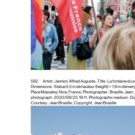
582
Artist :
Janniot, Alfred Auguste
; Title :
La fontaine du so
Dimensions : Statue 5,5 m de hauteur (height) × 1,8 m d’enverg
Place Masséna, Nice, France
; Photographer :
Brasille, Jean
;
photograph : 2020/08/23, 18:11 ; Photographic medium :
Dig
Courtesy : Jean Brasille ; Copyright : Jean Brasille