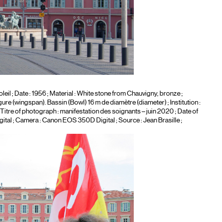
leil
; Date : 1956 ; Material :
White stone from Chauvigny, bronze
;
ure (wingspan). Bassin (Bowl) 16 m de diamètre (diameter) ; Institution :
 Titre of photograph :
manifestation des soignants – juin 2020
; Date of
gital
; Camera :
Canon EOS 350D Digital
; Source : Jean Brasille ;