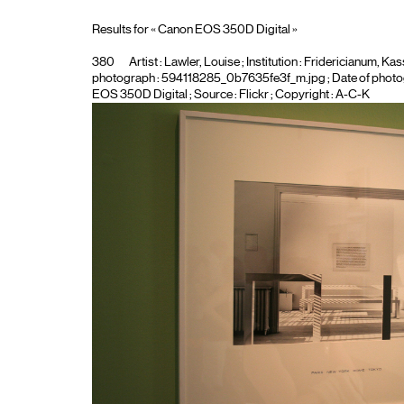
Results for « Canon EOS 350D Digital »
380
Artist :
Lawler, Louise
; Institution :
Fridericianum, Kas
photograph :
594118285_0b7635fe3f_m.jpg
; Date of phot
EOS 350D Digital
; Source : Flickr ; Copyright : A-C-K