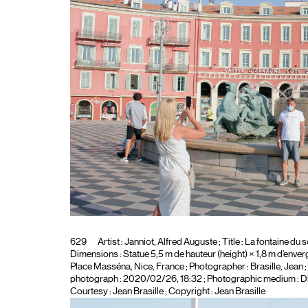
629
Artist :
Janniot, Alfred Auguste
; Title :
La fontaine du so
Dimensions : Statue 5,5 m de hauteur (height) × 1,8 m d’enverg
Place Masséna, Nice, France
; Photographer :
Brasille, Jean
;
photograph : 2020/02/26, 18:32 ; Photographic medium :
Di
Courtesy : Jean Brasille ; Copyright : Jean Brasille